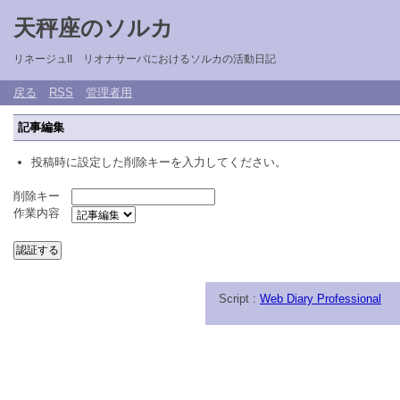
天秤座のソルカ
リネージュII リオナサーバにおけるソルカの活動日記
戻る
RSS
管理者用
記事編集
投稿時に設定した削除キーを入力してください。
削除キー
作業内容
Script :
Web Diary Professional