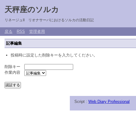
天秤座のソルカ
リネージュII リオナサーバにおけるソルカの活動日記
戻る
RSS
管理者用
記事編集
投稿時に設定した削除キーを入力してください。
削除キー
作業内容
Script :
Web Diary Professional