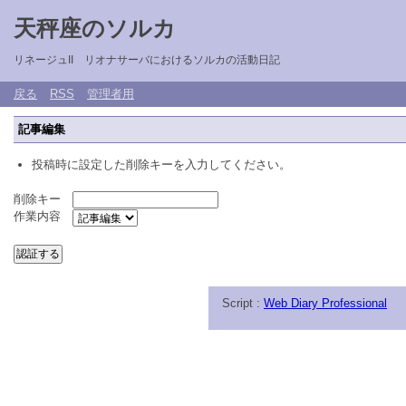
天秤座のソルカ
リネージュII リオナサーバにおけるソルカの活動日記
戻る
RSS
管理者用
記事編集
投稿時に設定した削除キーを入力してください。
削除キー
作業内容
Script :
Web Diary Professional