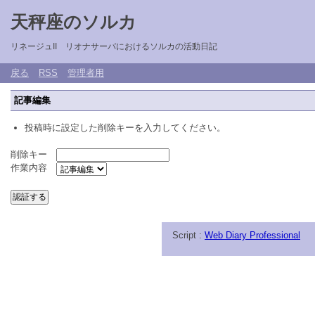
天秤座のソルカ
リネージュII リオナサーバにおけるソルカの活動日記
戻る
RSS
管理者用
記事編集
投稿時に設定した削除キーを入力してください。
削除キー
作業内容
Script :
Web Diary Professional