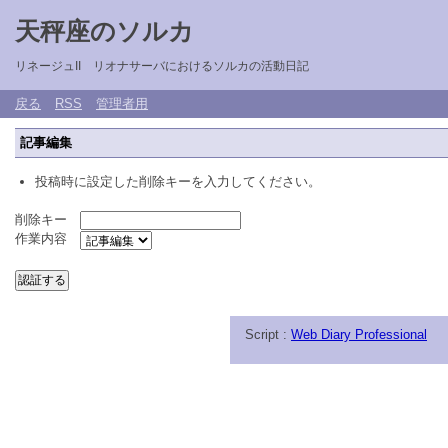
天秤座のソルカ
リネージュII リオナサーバにおけるソルカの活動日記
戻る
RSS
管理者用
記事編集
投稿時に設定した削除キーを入力してください。
削除キー
作業内容
Script :
Web Diary Professional