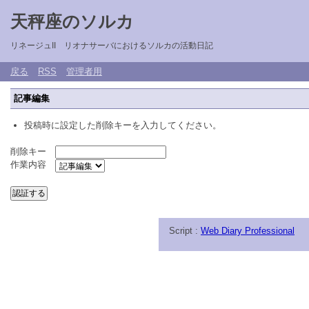
天秤座のソルカ
リネージュII リオナサーバにおけるソルカの活動日記
戻る
RSS
管理者用
記事編集
投稿時に設定した削除キーを入力してください。
削除キー
作業内容
Script :
Web Diary Professional