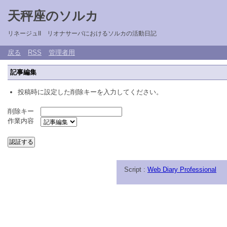
天秤座のソルカ
リネージュII リオナサーバにおけるソルカの活動日記
戻る
RSS
管理者用
記事編集
投稿時に設定した削除キーを入力してください。
削除キー
作業内容
Script :
Web Diary Professional