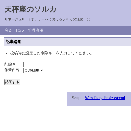
天秤座のソルカ
リネージュII リオナサーバにおけるソルカの活動日記
戻る
RSS
管理者用
記事編集
投稿時に設定した削除キーを入力してください。
削除キー
作業内容
Script :
Web Diary Professional