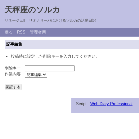
天秤座のソルカ
リネージュII リオナサーバにおけるソルカの活動日記
戻る
RSS
管理者用
記事編集
投稿時に設定した削除キーを入力してください。
削除キー
作業内容
Script :
Web Diary Professional