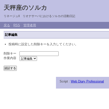
天秤座のソルカ
リネージュII リオナサーバにおけるソルカの活動日記
戻る
RSS
管理者用
記事編集
投稿時に設定した削除キーを入力してください。
削除キー
作業内容
Script :
Web Diary Professional