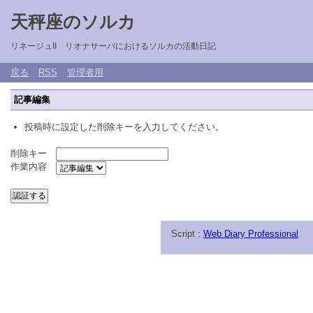
天秤座のソルカ
リネージュII リオナサーバにおけるソルカの活動日記
戻る
RSS
管理者用
記事編集
投稿時に設定した削除キーを入力してください。
削除キー
作業内容
Script :
Web Diary Professional