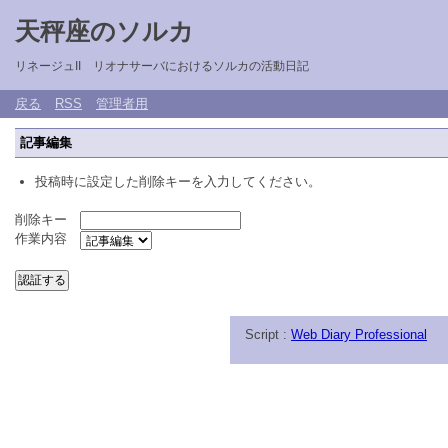
天秤座のソルカ
リネージュII リオナサーバにおけるソルカの活動日記
戻る
RSS
管理者用
記事編集
投稿時に設定した削除キーを入力してください。
削除キー
作業内容
Script :
Web Diary Professional