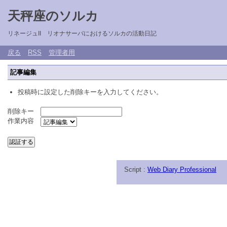
天秤座のソルカ
リネージュII リオナサーバにおけるソルカの活動日記
戻る
RSS
管理者用
記事編集
投稿時に設定した削除キーを入力してください。
削除キー
作業内容
Script :
Web Diary Professional