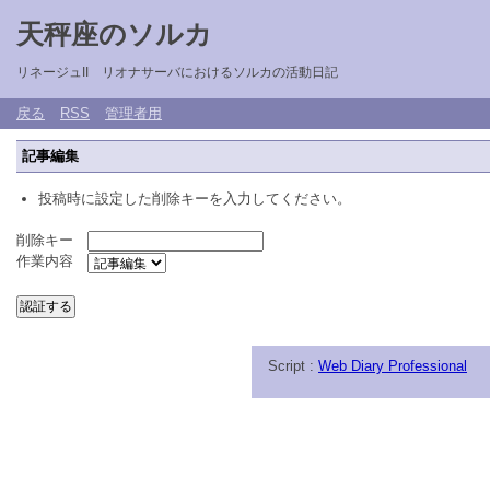
天秤座のソルカ
リネージュII リオナサーバにおけるソルカの活動日記
戻る
RSS
管理者用
記事編集
投稿時に設定した削除キーを入力してください。
削除キー
作業内容
Script :
Web Diary Professional