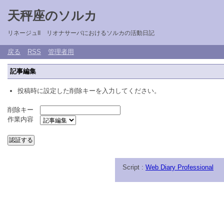
天秤座のソルカ
リネージュII リオナサーバにおけるソルカの活動日記
戻る
RSS
管理者用
記事編集
投稿時に設定した削除キーを入力してください。
削除キー
作業内容
Script :
Web Diary Professional