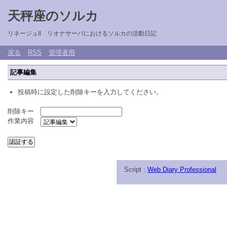
天秤座のソルカ
リネージュII リオナサーバにおけるソルカの活動日記
戻る
RSS
管理者用
記事編集
投稿時に設定した削除キーを入力してください。
削除キー
作業内容
Script :
Web Diary Professional