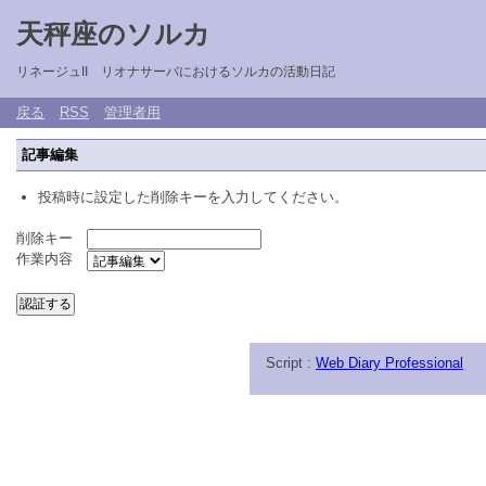
天秤座のソルカ
リネージュII リオナサーバにおけるソルカの活動日記
戻る
RSS
管理者用
記事編集
投稿時に設定した削除キーを入力してください。
削除キー
作業内容
Script :
Web Diary Professional