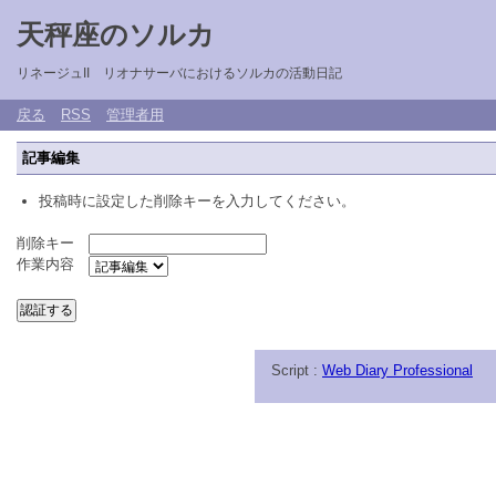
天秤座のソルカ
リネージュII リオナサーバにおけるソルカの活動日記
戻る
RSS
管理者用
記事編集
投稿時に設定した削除キーを入力してください。
削除キー
作業内容
Script :
Web Diary Professional