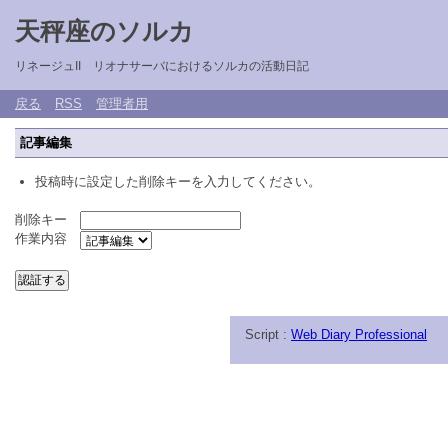
天秤座のソルカ
リネージュII リオナサーバにおけるソルカの活動日記
戻る
RSS
管理者用
記事編集
投稿時に設定した削除キーを入力してください。
削除キー
作業内容
Script :
Web Diary Professional