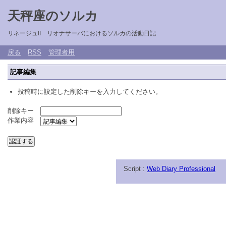
天秤座のソルカ
リネージュII リオナサーバにおけるソルカの活動日記
戻る
RSS
管理者用
記事編集
投稿時に設定した削除キーを入力してください。
削除キー
作業内容
Script :
Web Diary Professional