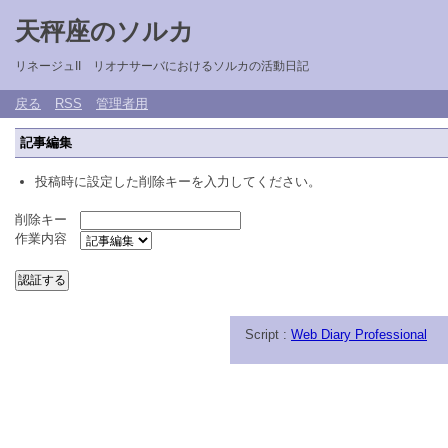
天秤座のソルカ
リネージュII リオナサーバにおけるソルカの活動日記
戻る
RSS
管理者用
記事編集
投稿時に設定した削除キーを入力してください。
削除キー
作業内容
Script :
Web Diary Professional