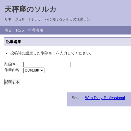
天秤座のソルカ
リネージュII リオナサーバにおけるソルカの活動日記
戻る
RSS
管理者用
記事編集
投稿時に設定した削除キーを入力してください。
削除キー
作業内容
Script :
Web Diary Professional