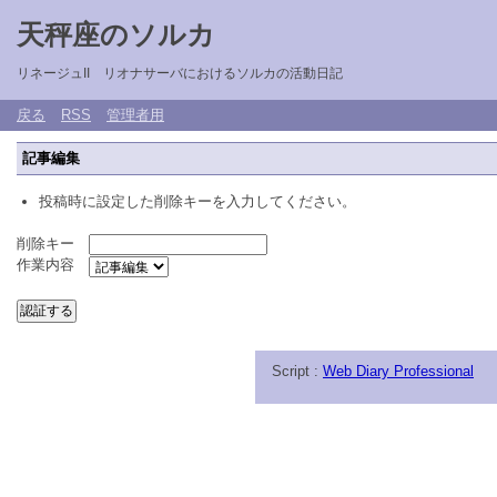
天秤座のソルカ
リネージュII リオナサーバにおけるソルカの活動日記
戻る
RSS
管理者用
記事編集
投稿時に設定した削除キーを入力してください。
削除キー
作業内容
Script :
Web Diary Professional