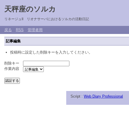
天秤座のソルカ
リネージュII リオナサーバにおけるソルカの活動日記
戻る
RSS
管理者用
記事編集
投稿時に設定した削除キーを入力してください。
削除キー
作業内容
Script :
Web Diary Professional