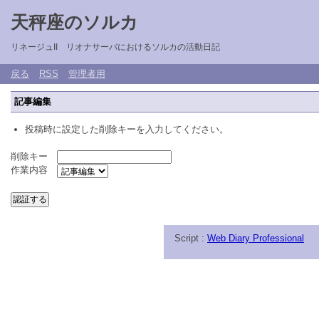
天秤座のソルカ
リネージュII リオナサーバにおけるソルカの活動日記
戻る
RSS
管理者用
記事編集
投稿時に設定した削除キーを入力してください。
削除キー
作業内容
Script :
Web Diary Professional