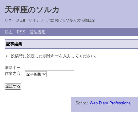
天秤座のソルカ
リネージュII リオナサーバにおけるソルカの活動日記
戻る
RSS
管理者用
記事編集
投稿時に設定した削除キーを入力してください。
削除キー
作業内容
Script :
Web Diary Professional