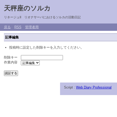
天秤座のソルカ
リネージュII リオナサーバにおけるソルカの活動日記
戻る
RSS
管理者用
記事編集
投稿時に設定した削除キーを入力してください。
削除キー
作業内容
Script :
Web Diary Professional