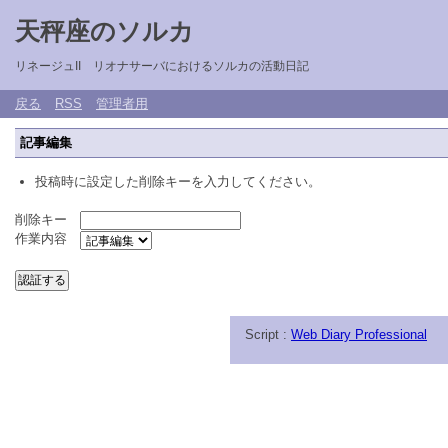
天秤座のソルカ
リネージュII リオナサーバにおけるソルカの活動日記
戻る
RSS
管理者用
記事編集
投稿時に設定した削除キーを入力してください。
削除キー
作業内容
Script :
Web Diary Professional