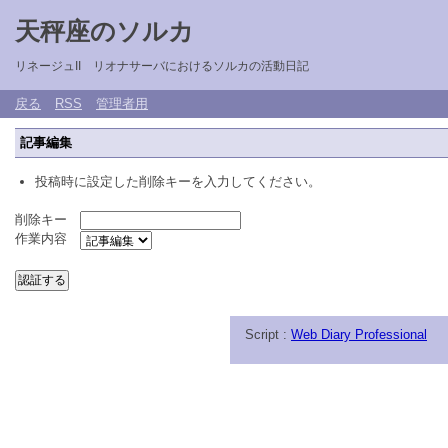
天秤座のソルカ
リネージュII リオナサーバにおけるソルカの活動日記
戻る
RSS
管理者用
記事編集
投稿時に設定した削除キーを入力してください。
削除キー
作業内容
Script :
Web Diary Professional