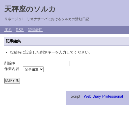
天秤座のソルカ
リネージュII リオナサーバにおけるソルカの活動日記
戻る
RSS
管理者用
記事編集
投稿時に設定した削除キーを入力してください。
削除キー
作業内容
Script :
Web Diary Professional