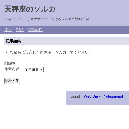
天秤座のソルカ
リネージュII リオナサーバにおけるソルカの活動日記
戻る
RSS
管理者用
記事編集
投稿時に設定した削除キーを入力してください。
削除キー
作業内容
Script :
Web Diary Professional