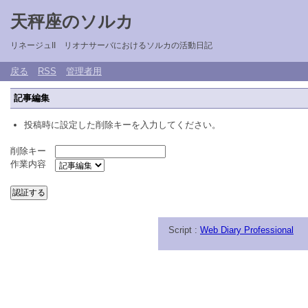
天秤座のソルカ
リネージュII リオナサーバにおけるソルカの活動日記
戻る
RSS
管理者用
記事編集
投稿時に設定した削除キーを入力してください。
削除キー
作業内容
Script :
Web Diary Professional