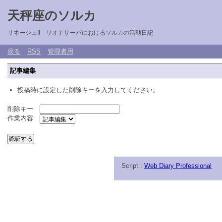
天秤座のソルカ
リネージュII リオナサーバにおけるソルカの活動日記
戻る
RSS
管理者用
記事編集
投稿時に設定した削除キーを入力してください。
削除キー
作業内容
Script :
Web Diary Professional