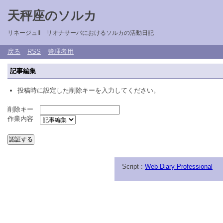
天秤座のソルカ
リネージュII リオナサーバにおけるソルカの活動日記
戻る
RSS
管理者用
記事編集
投稿時に設定した削除キーを入力してください。
削除キー
作業内容
Script :
Web Diary Professional