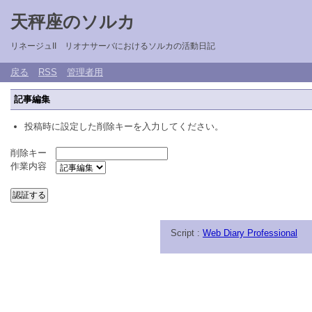
天秤座のソルカ
リネージュII リオナサーバにおけるソルカの活動日記
戻る
RSS
管理者用
記事編集
投稿時に設定した削除キーを入力してください。
削除キー
作業内容
Script :
Web Diary Professional