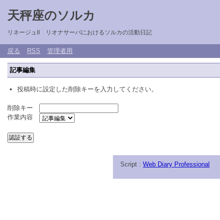
天秤座のソルカ
リネージュII リオナサーバにおけるソルカの活動日記
戻る
RSS
管理者用
記事編集
投稿時に設定した削除キーを入力してください。
削除キー
作業内容
Script :
Web Diary Professional