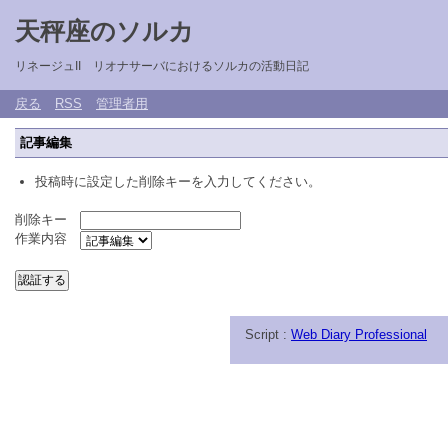
天秤座のソルカ
リネージュII リオナサーバにおけるソルカの活動日記
戻る
RSS
管理者用
記事編集
投稿時に設定した削除キーを入力してください。
削除キー
作業内容
Script :
Web Diary Professional