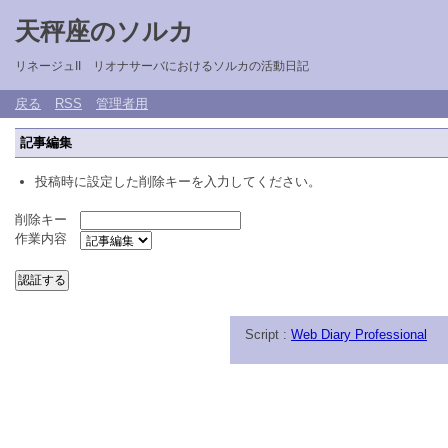
天秤座のソルカ
リネージュII リオナサーバにおけるソルカの活動日記
戻る
RSS
管理者用
記事編集
投稿時に設定した削除キーを入力してください。
削除キー
作業内容
Script :
Web Diary Professional