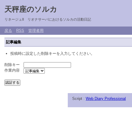
天秤座のソルカ
リネージュII リオナサーバにおけるソルカの活動日記
戻る
RSS
管理者用
記事編集
投稿時に設定した削除キーを入力してください。
削除キー
作業内容
Script :
Web Diary Professional