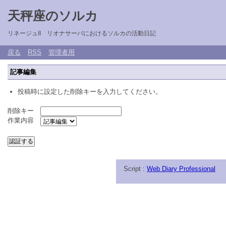
天秤座のソルカ
リネージュII リオナサーバにおけるソルカの活動日記
戻る
RSS
管理者用
記事編集
投稿時に設定した削除キーを入力してください。
削除キー
作業内容
Script :
Web Diary Professional