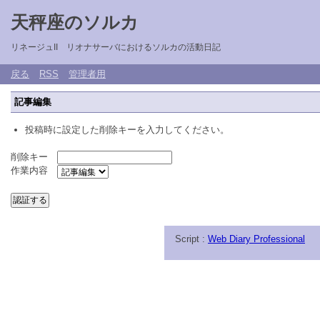
天秤座のソルカ
リネージュII リオナサーバにおけるソルカの活動日記
戻る
RSS
管理者用
記事編集
投稿時に設定した削除キーを入力してください。
削除キー
作業内容
Script :
Web Diary Professional