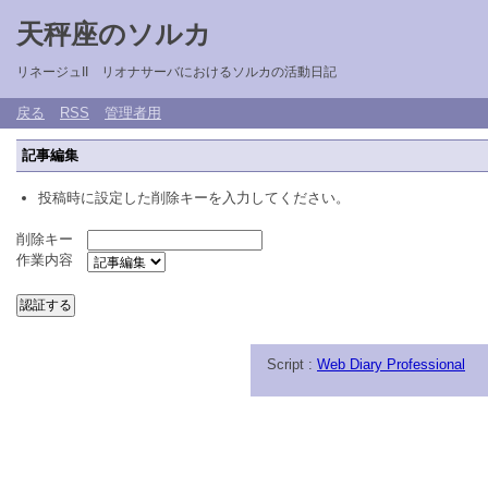
天秤座のソルカ
リネージュII リオナサーバにおけるソルカの活動日記
戻る
RSS
管理者用
記事編集
投稿時に設定した削除キーを入力してください。
削除キー
作業内容
Script :
Web Diary Professional