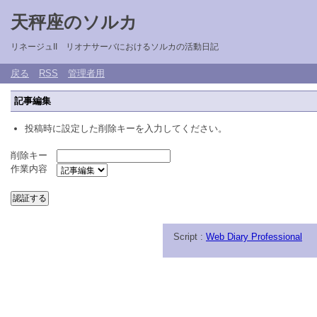
天秤座のソルカ
リネージュII リオナサーバにおけるソルカの活動日記
戻る
RSS
管理者用
記事編集
投稿時に設定した削除キーを入力してください。
削除キー
作業内容
Script :
Web Diary Professional