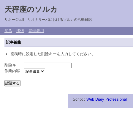
天秤座のソルカ
リネージュII リオナサーバにおけるソルカの活動日記
戻る
RSS
管理者用
記事編集
投稿時に設定した削除キーを入力してください。
削除キー
作業内容
Script :
Web Diary Professional