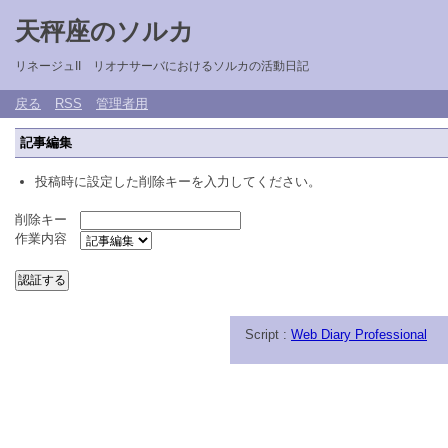
天秤座のソルカ
リネージュII リオナサーバにおけるソルカの活動日記
戻る
RSS
管理者用
記事編集
投稿時に設定した削除キーを入力してください。
削除キー
作業内容
Script :
Web Diary Professional