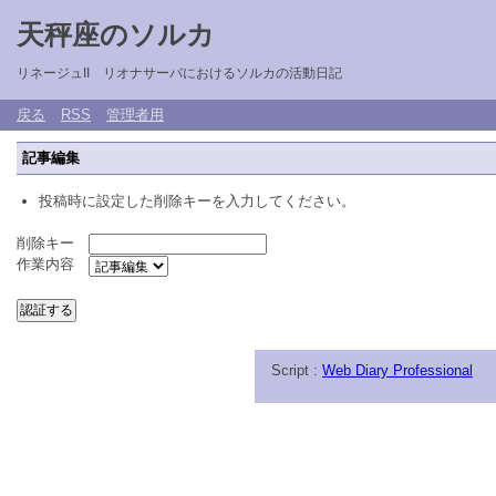
天秤座のソルカ
リネージュII リオナサーバにおけるソルカの活動日記
戻る
RSS
管理者用
記事編集
投稿時に設定した削除キーを入力してください。
削除キー
作業内容
Script :
Web Diary Professional