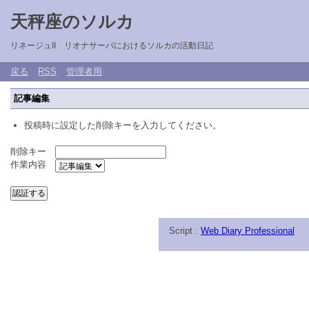
天秤座のソルカ
リネージュII リオナサーバにおけるソルカの活動日記
戻る
RSS
管理者用
記事編集
投稿時に設定した削除キーを入力してください。
削除キー
作業内容
Script :
Web Diary Professional