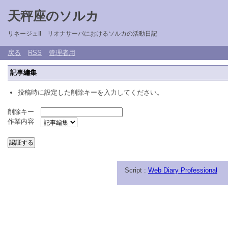
天秤座のソルカ
リネージュII リオナサーバにおけるソルカの活動日記
戻る
RSS
管理者用
記事編集
投稿時に設定した削除キーを入力してください。
削除キー
作業内容
Script :
Web Diary Professional