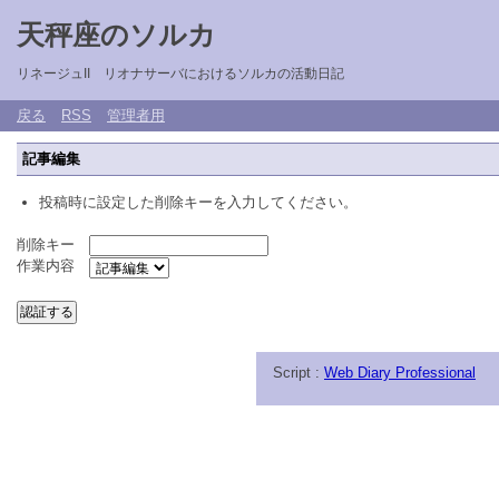
天秤座のソルカ
リネージュII リオナサーバにおけるソルカの活動日記
戻る
RSS
管理者用
記事編集
投稿時に設定した削除キーを入力してください。
削除キー
作業内容
Script :
Web Diary Professional