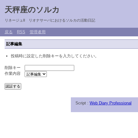
天秤座のソルカ
リネージュII リオナサーバにおけるソルカの活動日記
戻る
RSS
管理者用
記事編集
投稿時に設定した削除キーを入力してください。
削除キー
作業内容
Script :
Web Diary Professional